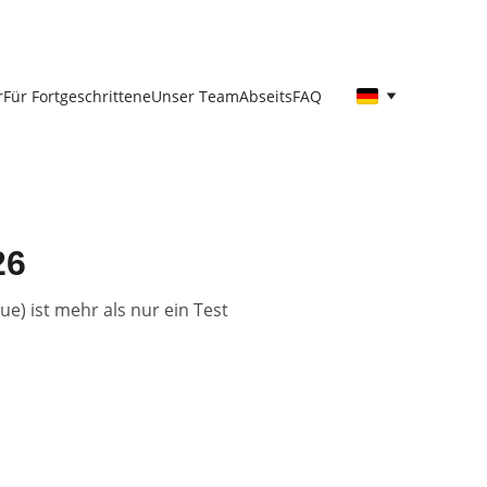
r
Für Fortgeschrittene
Unser Team
Abseits
FAQ
26
e) ist mehr als nur ein Test