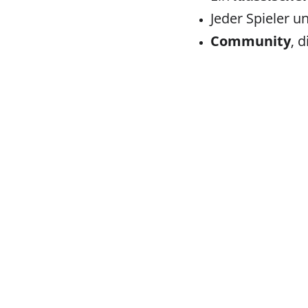
Jeder Spieler 
Community
, 
100% Guide als 
Keine Lust auf Blogartikel lesen?