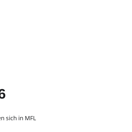
6
n sich in MFL